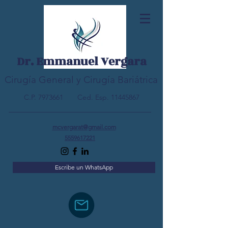
Dr. Emmanuel Vergara
Cirugía General y Cirugía Bariátrica
C.P.
7973661
Ced. Esp.
11445867
mcvergarat@gmail.com
5559617221
Escribe un WhatsApp