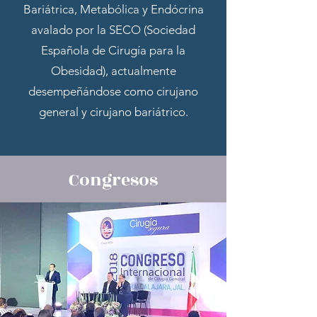
Bariátrica, Metabólica y Endócrina
avalado por la SECO (Sociedad
Española de Cirugía para la
Obesidad), actualmente
desempeñándose como cirujano
general y cirujano bariátrico.
Congresos