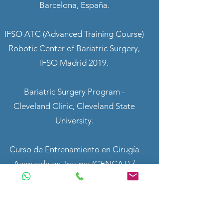
Barcelona, España.
IFSO ATC (Advanced Training Course)
Robotic Center of Bariatric Surgery,
IFSO Madrid 2019.
Bariatric Surgery Program -
Cleveland Clinic, Cleveland State
University.
Curso de Entrenamiento en Cirugía
Avanzada en Trauma (CENCAT) /
Hospital Central Militar
Curso de Grapeo, Electrocirugía,
Suturas y Mallas / COVIDIEN - H. C.